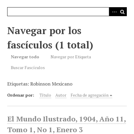
i
n
c
i
Navegar por los
p
a
fascículos (1 total)
l
Navegar todo
Navegar por Etiqueta
Buscar Fascículos
Etiquetas: Robinson Mexicano
Ordenar por:
Título
Autor
Fecha de agregación
El Mundo Ilustrado, 1904, Año 11,
Tomo 1, No 1, Enero 3