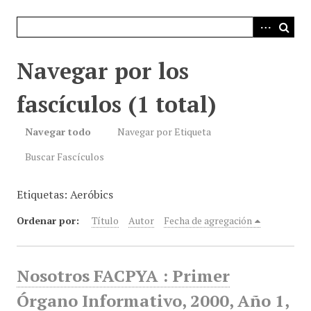
i
n
c
i
Navegar por los
p
a
fascículos (1 total)
l
Navegar todo
Navegar por Etiqueta
Buscar Fascículos
Etiquetas: Aeróbics
Ordenar por:
Título
Autor
Fecha de agregación
Nosotros FACPYA : Primer
Órgano Informativo, 2000, Año 1,