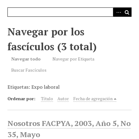
i
n
c
i
Navegar por los
p
a
fascículos (3 total)
l
Navegar todo
Navegar por Etiqueta
Buscar Fascículos
Etiquetas: Expo laboral
Ordenar por:
Título
Autor
Fecha de agregación
Nosotros FACPYA, 2003, Año 5, No
35, Mayo