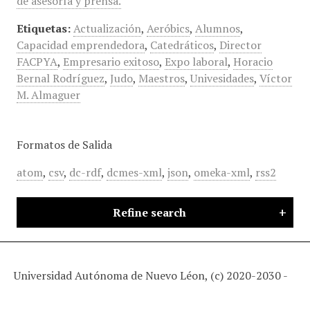
de asesoría y prensa.
Etiquetas:
Actualización
,
Aeróbics
,
Alumnos
,
Capacidad emprendedora
,
Catedráticos
,
Director
FACPYA
,
Empresario exitoso
,
Expo laboral
,
Horacio
Bernal Rodríguez
,
Judo
,
Maestros
,
Univesidades
,
Víctor
M. Almaguer
Formatos de Salida
atom
,
csv
,
dc-rdf
,
dcmes-xml
,
json
,
omeka-xml
,
rss2
Refine search
Universidad Autónoma de Nuevo Léon, (c) 2020-2030 -