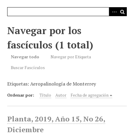
i
n
c
i
Navegar por los
p
a
fascículos (1 total)
l
Navegar todo
Navegar por Etiqueta
Buscar Fascículos
Etiquetas: Aeropalinología de Monterrey
Ordenar por:
Título
Autor
Fecha de agregación
Planta, 2019, Año 15, No 26,
Diciembre