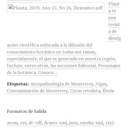
Plant
a es
una
revist
a de
divulg
ación científica enfocada a la difusión del
conocimiento botánico en todas sus ramas,
especialmente, el que es generado en nuestra región.
Incluye, entre otras, las secciones Editorial, Personajes
de la botánica, Conoce…
Etiquetas:
Aeropalinología de Monterrey
,
Algas
,
Contaminación de Monterrey
,
Cycas revoluta
,
Ébola
Formatos de Salida
atom
,
csv
,
dc-rdf
,
dcmes-xml
,
json
,
omeka-xml
,
rss2