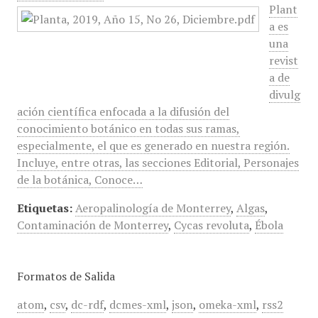
Plant
a es
una
revist
a de
divulg
ación científica enfocada a la difusión del
conocimiento botánico en todas sus ramas,
especialmente, el que es generado en nuestra región.
Incluye, entre otras, las secciones Editorial, Personajes
de la botánica, Conoce…
Etiquetas:
Aeropalinología de Monterrey
,
Algas
,
Contaminación de Monterrey
,
Cycas revoluta
,
Ébola
Formatos de Salida
atom
,
csv
,
dc-rdf
,
dcmes-xml
,
json
,
omeka-xml
,
rss2