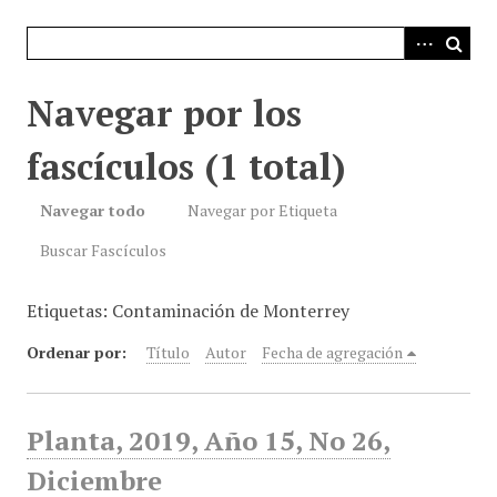
i
n
c
i
Navegar por los
p
a
fascículos (1 total)
l
Navegar todo
Navegar por Etiqueta
Buscar Fascículos
Etiquetas: Contaminación de Monterrey
Ordenar por:
Título
Autor
Fecha de agregación
Planta, 2019, Año 15, No 26,
Diciembre