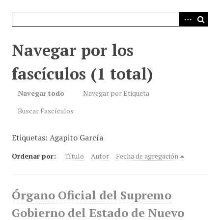
i
n
c
i
Navegar por los
p
a
fascículos (1 total)
l
Navegar todo
Navegar por Etiqueta
Buscar Fascículos
Etiquetas: Agapito García
Ordenar por:
Título
Autor
Fecha de agregación
Órgano Oficial del Supremo
Gobierno del Estado de Nuevo