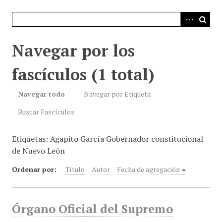
i
n
c
i
Navegar por los
p
a
fascículos (1 total)
l
Navegar todo
Navegar por Etiqueta
Buscar Fascículos
Etiquetas: Agapito García Gobernador constitucional
de Nuevo León
Ordenar por:
Título
Autor
Fecha de agregación
Órgano Oficial del Supremo