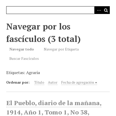
i
n
c
i
Navegar por los
p
a
fascículos (3 total)
l
Navegar todo
Navegar por Etiqueta
Buscar Fascículos
Etiquetas: Agraria
Ordenar por:
Título
Autor
Fecha de agregación
El Pueblo, diario de la mañana,
1914, Año 1, Tomo 1, No 38,