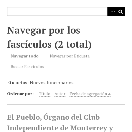
i
n
c
i
Navegar por los
p
a
fascículos (2 total)
l
Navegar todo
Navegar por Etiqueta
Buscar Fascículos
Etiquetas: Nuevos funcionarios
Ordenar por:
Título
Autor
Fecha de agregación
El Pueblo, Órgano del Club
Independiente de Monterrey y