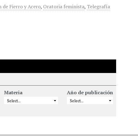
n de Fierro y Acero
,
Oratoria feminista
,
Telegrafía
Materia
Año de publicación