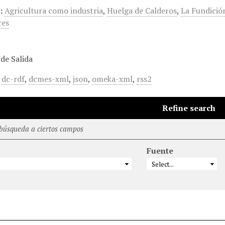
:
Agricultura como industria
,
Huelga de Calderos
,
La Fundició
res
de Salida
,
dc-rdf
,
dcmes-xml
,
json
,
omeka-xml
,
rss2
Refine search
 búsqueda a ciertos campos
Fuente