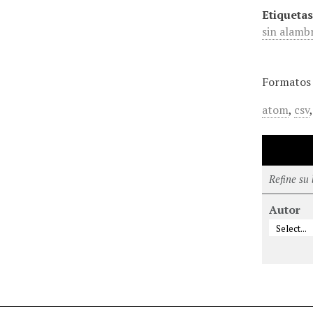
Etiquetas
sin alamb
Formatos 
atom
,
csv
Refine su
Autor