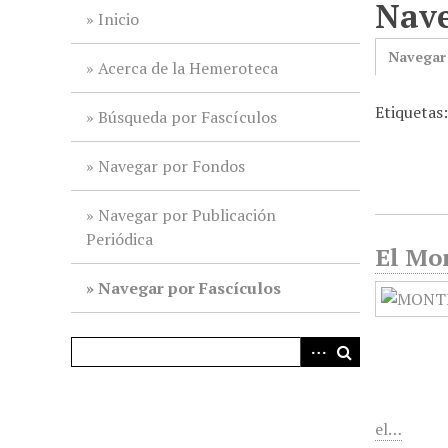
Nave
i
Inicio
n
Navegar
c
Acerca de la Hemeroteca
i
Etiquetas
p
Búsqueda por Fascículos
a
l
Navegar por Fondos
Navegar por Publicación
Periódica
El Mo
Navegar por Fascículos
el…