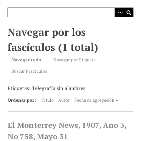
i
n
c
i
Navegar por los
p
a
fascículos (1 total)
l
Navegar todo
Navegar por Etiqueta
Buscar Fascículos
Etiquetas: Telegrafía sin alambres
Ordenar por:
Título
Autor
Fecha de agregación
El Monterrey News, 1907, Año 3,
No 758, Mayo 31