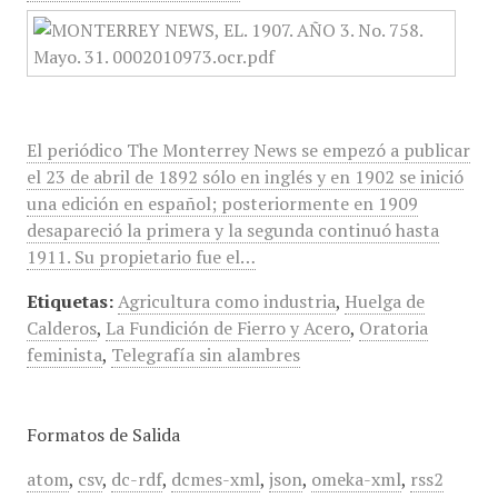
El periódico The Monterrey News se empezó a publicar
el 23 de abril de 1892 sólo en inglés y en 1902 se inició
una edición en español; posteriormente en 1909
desapareció la primera y la segunda continuó hasta
1911. Su propietario fue el…
Etiquetas:
Agricultura como industria
,
Huelga de
Calderos
,
La Fundición de Fierro y Acero
,
Oratoria
feminista
,
Telegrafía sin alambres
Formatos de Salida
atom
,
csv
,
dc-rdf
,
dcmes-xml
,
json
,
omeka-xml
,
rss2