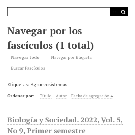
i
n
c
i
Navegar por los
p
a
fascículos (1 total)
l
Navegar todo
Navegar por Etiqueta
Buscar Fascículos
Etiquetas: Agroecosistemas
Ordenar por:
Título
Autor
Fecha de agregación
Biología y Sociedad. 2022, Vol. 5,
No 9, Primer semestre