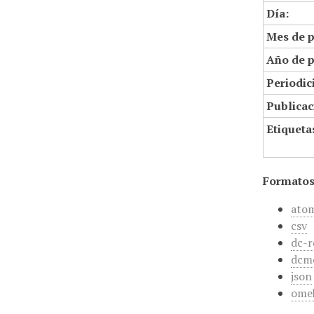
Día:
Mes de p
Año de p
Periodic
Publicac
Etiqueta
Formatos
ato
csv
dc-r
dcm
json
ome