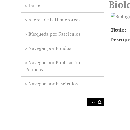
Biol
i
Inicio
n
c
Acerca de la Hemeroteca
i
Título:
p
Búsqueda por Fascículos
Descripc
a
l
Navegar por Fondos
Navegar por Publicación
Periódica
Navegar por Fascículos