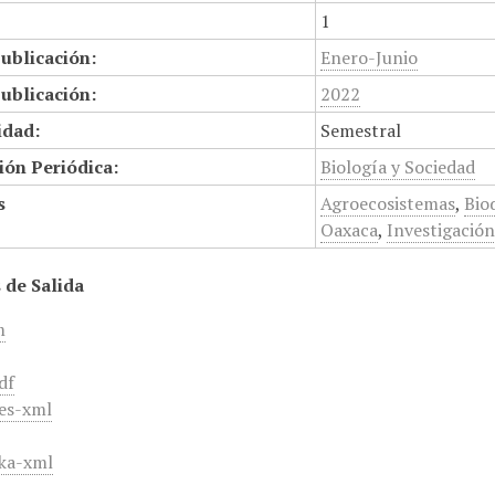
1
ublicación:
Enero-Junio
ublicación:
2022
idad:
Semestral
ión Periódica:
Biología y Sociedad
s
Agroecosistemas
,
Bio
Oaxaca
,
Investigación
 de Salida
m
df
es-xml
ka-xml