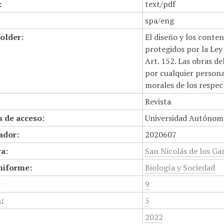
:
text/pdf
spa/eng
older:
El diseño y los conte
protegidos por la Ley 
Art. 152. Las obras d
por cualquier persona,
morales de los respec
Revista
 de acceso:
Universidad Autónom
cador:
2020607
a:
San Nicolás de los Gar
niforme:
Biología y Sociedad
:
9
:
5
2022