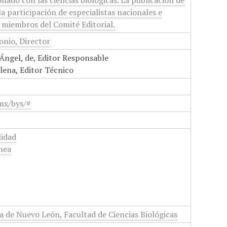
nado con las ciencias biológicas. La publicación de
la participación de especialistas nacionales e
 miembros del Comité Editorial.
nio, Director
Ángel, de, Editor Responsable
lena, Editor Técnico
mx/bys/#
lidad
nea
a
 de Nuevo León, Facultad de Ciencias Biológicas