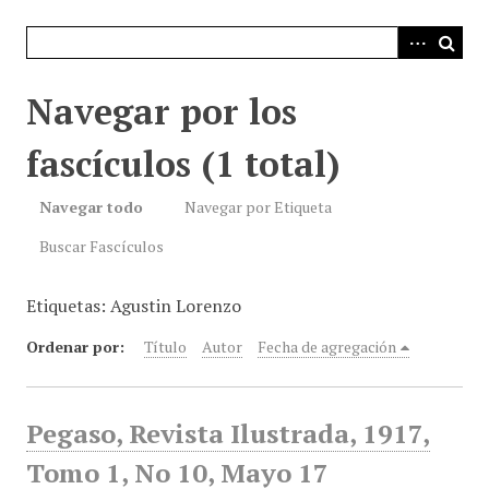
i
n
c
i
Navegar por los
p
a
fascículos (1 total)
l
Navegar todo
Navegar por Etiqueta
Buscar Fascículos
Etiquetas: Agustin Lorenzo
Ordenar por:
Título
Autor
Fecha de agregación
Pegaso, Revista Ilustrada, 1917,
Tomo 1, No 10, Mayo 17