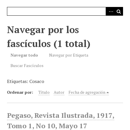
i
n
c
i
Navegar por los
p
a
fascículos (1 total)
l
Navegar todo
Navegar por Etiqueta
Buscar Fascículos
Etiquetas: Cosaco
Ordenar por:
Título
Autor
Fecha de agregación
Pegaso, Revista Ilustrada, 1917,
Tomo 1, No 10, Mayo 17