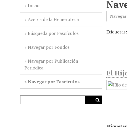
Nave
i
Inicio
n
Navegar
c
Acerca de la Hemeroteca
i
Etiquetas
p
Búsqueda por Fascículos
a
l
Navegar por Fondos
Navegar por Publicación
Periódica
El Hij
Navegar por Fascículos
Etiquetas