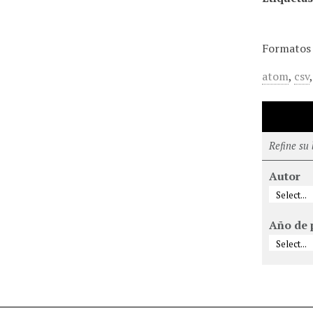
Formatos 
atom
,
csv
Refine su
Autor
Año de 