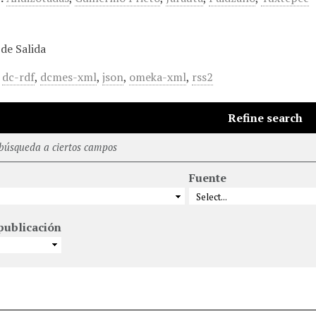
de Salida
,
dc-rdf
,
dcmes-xml
,
json
,
omeka-xml
,
rss2
Refine search
 búsqueda a ciertos campos
Fuente
publicación