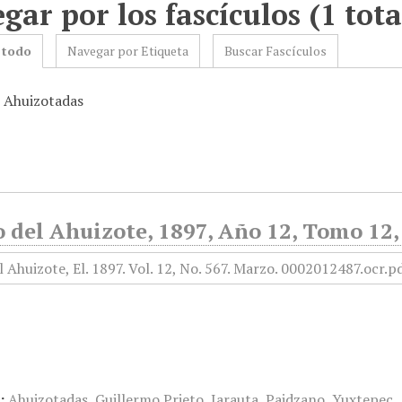
gar por los fascículos (1 tota
 todo
Navegar por Etiqueta
Buscar Fascículos
: Ahuizotadas
o del Ahuizote, 1897, Año 12, Tomo 12,
:
Ahuizotadas
,
Guillermo Prieto
,
Jarauta
,
Paidzano
,
Yuxtepec