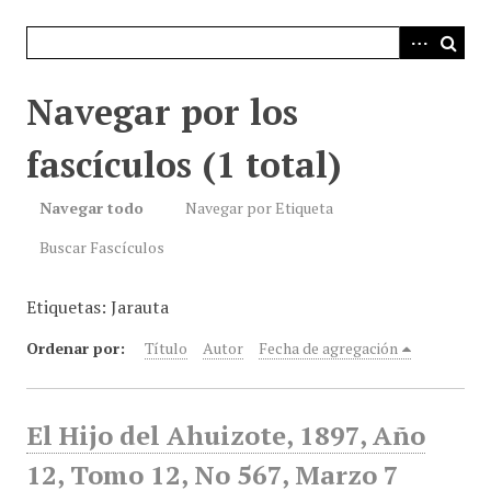
i
n
c
i
Navegar por los
p
a
fascículos (1 total)
l
Navegar todo
Navegar por Etiqueta
Buscar Fascículos
Etiquetas: Jarauta
Ordenar por:
Título
Autor
Fecha de agregación
El Hijo del Ahuizote, 1897, Año
12, Tomo 12, No 567, Marzo 7