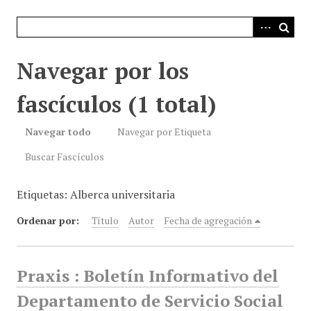
i
n
c
i
Navegar por los
p
a
fascículos (1 total)
l
Navegar todo
Navegar por Etiqueta
Buscar Fascículos
Etiquetas: Alberca universitaria
Ordenar por:
Título
Autor
Fecha de agregación
Praxis : Boletín Informativo del
Departamento de Servicio Social