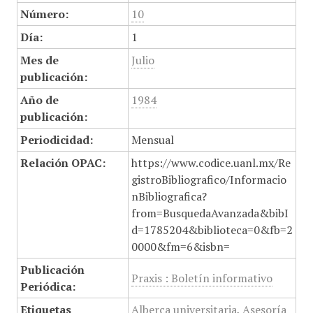
Número:
10
Día:
1
Mes de
Julio
publicación:
Año de
1984
publicación:
Periodicidad:
Mensual
Relación OPAC:
https://www.codice.uanl.mx/Re
gistroBibliografico/Informacio
nBibliografica?
from=BusquedaAvanzada&bibI
d=1785204&biblioteca=0&fb=2
0000&fm=6&isbn=
Publicación
Praxis : Boletín informativo
Periódica:
Etiquetas
Alberca universitaria
,
Asesoría