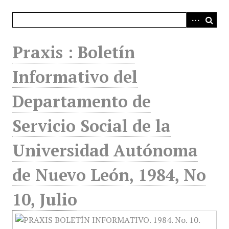
i
n
c
i
Praxis : Boletín
p
a
Informativo del
l
Departamento de
Servicio Social de la
Universidad Autónoma
de Nuevo León, 1984, No
10, Julio