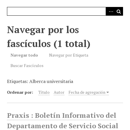
i
n
c
i
Navegar por los
p
a
fascículos (1 total)
l
Navegar todo
Navegar por Etiqueta
Buscar Fascículos
Etiquetas: Alberca universitaria
Ordenar por:
Título
Autor
Fecha de agregación
Praxis : Boletín Informativo del
Departamento de Servicio Social