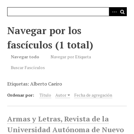
i
n
c
i
Navegar por los
p
a
fascículos (1 total)
l
Navegar todo
Navegar por Etiqueta
Buscar Fascículos
Etiquetas: Alberto Caeiro
Ordenar por:
Título
Autor
Fecha de agregación
Armas y Letras, Revista de la
Universidad Autónoma de Nuevo