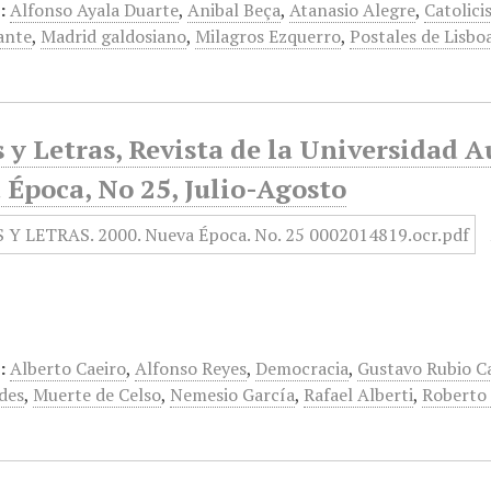
:
Alfonso Ayala Duarte
,
Anibal Beça
,
Atanasio Alegre
,
Catolici
ante
,
Madrid galdosiano
,
Milagros Ezquerro
,
Postales de Lisbo
 y Letras, Revista de la Universidad 
 Época, No 25, Julio-Agosto
:
Alberto Caeiro
,
Alfonso Reyes
,
Democracia
,
Gustavo Rubio C
des
,
Muerte de Celso
,
Nemesio García
,
Rafael Alberti
,
Roberto 