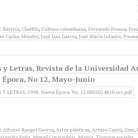
:
Batería
,
Cinéfilo
,
Cultura colombiana
,
Fernando Pessoa
,
Fre
sé Carlos Méndez
,
José Luis García
,
José María Infante
,
Poema
 y Letras, Revista de la Universidad 
 Época, No 12, Mayo-Junio
:
Alfonso Rangel Guerra
,
Artes plásticas
,
Arturo Cantú
,
Cine
,
argarita Peña
,
Miguel Covarrubias
,
Música
,
Tiempos sociales