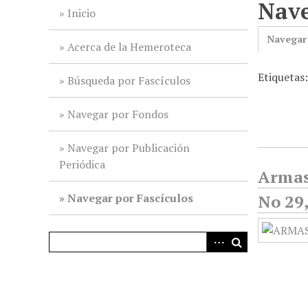
Nave
i
Inicio
n
Navegar
c
Acerca de la Hemeroteca
i
Etiquetas
p
Búsqueda por Fascículos
a
l
Navegar por Fondos
Navegar por Publicación
Periódica
Armas
Navegar por Fascículos
No 29