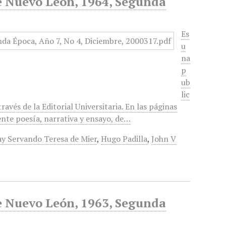
de Nuevo León, 1964, Segunda
Es
u
na
p
ub
lic
vés de la Editorial Universitaria. En las páginas
ente poesía, narrativa y ensayo, de…
ay Servando Teresa de Mier
,
Hugo Padilla
,
John V
de Nuevo León, 1963, Segunda