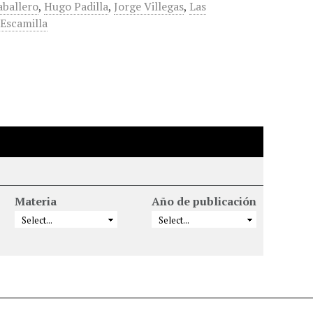
aballero
,
Hugo Padilla
,
Jorge Villegas
,
Las
Escamilla
Materia
Año de publicación