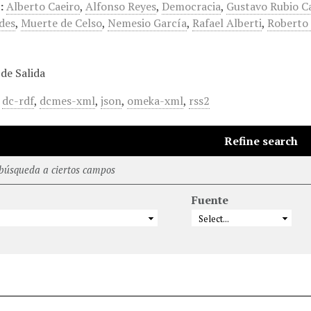
:
Alberto Caeiro
,
Alfonso Reyes
,
Democracia
,
Gustavo Rubio C
des
,
Muerte de Celso
,
Nemesio García
,
Rafael Alberti
,
Roberto 
de Salida
,
dc-rdf
,
dcmes-xml
,
json
,
omeka-xml
,
rss2
Refine search
 búsqueda a ciertos campos
Fuente