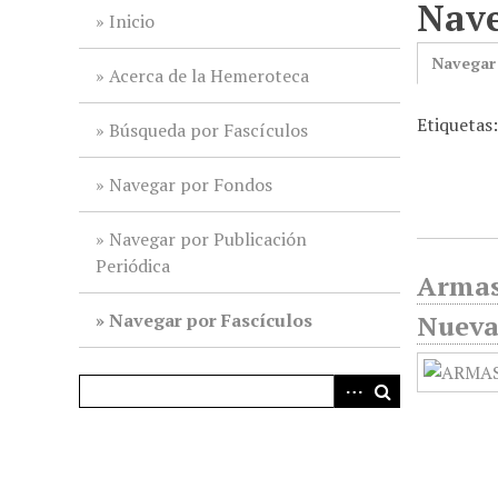
Nave
i
Inicio
n
Navegar
c
Acerca de la Hemeroteca
i
Etiquetas
p
Búsqueda por Fascículos
a
l
Navegar por Fondos
Navegar por Publicación
Periódica
Armas
Navegar por Fascículos
Nueva