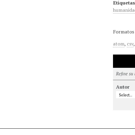
Etiquetas
humanida
Formatos 
atom
,
csv
Refine su
Autor