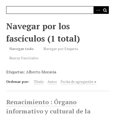
i
n
c
i
Navegar por los
p
a
fascículos (1 total)
l
Navegar todo
Navegar por Etiqueta
Buscar Fascículos
Etiquetas: Alberto Moravia
Ordenar por:
Título
Autor
Fecha de agregación
Renacimiento : Órgano
informativo y cultural de la