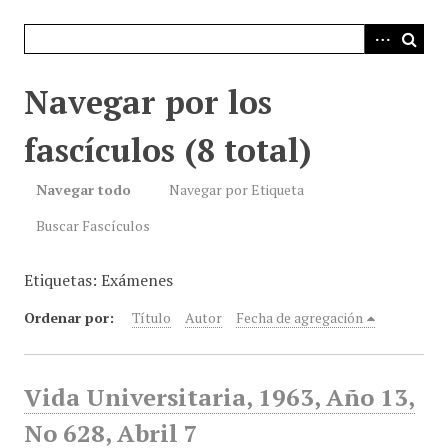
i
n
c
i
Navegar por los
p
a
fascículos (8 total)
l
Navegar todo
Navegar por Etiqueta
Buscar Fascículos
Etiquetas: Exámenes
Ordenar por:
Título
Autor
Fecha de agregación
Vida Universitaria, 1963, Año 13,
No 628, Abril 7