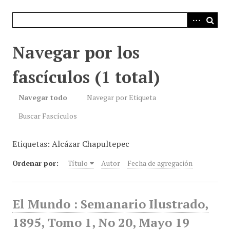
i
n
c
i
Navegar por los
p
a
fascículos (1 total)
l
Navegar todo
Navegar por Etiqueta
Buscar Fascículos
Etiquetas: Alcázar Chapultepec
Ordenar por:
Título
Autor
Fecha de agregación
El Mundo : Semanario Ilustrado,
1895, Tomo 1, No 20, Mayo 19