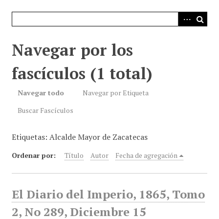
i
n
c
i
Navegar por los
p
a
fascículos (1 total)
l
Navegar todo
Navegar por Etiqueta
Buscar Fascículos
Etiquetas: Alcalde Mayor de Zacatecas
Ordenar por:
Título
Autor
Fecha de agregación
El Diario del Imperio, 1865, Tomo
2, No 289, Diciembre 15