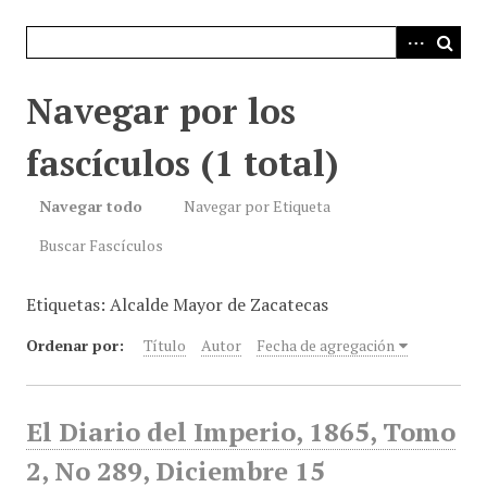
i
n
c
i
Navegar por los
p
a
fascículos (1 total)
l
Navegar todo
Navegar por Etiqueta
Buscar Fascículos
Etiquetas: Alcalde Mayor de Zacatecas
Ordenar por:
Título
Autor
Fecha de agregación
El Diario del Imperio, 1865, Tomo
2, No 289, Diciembre 15