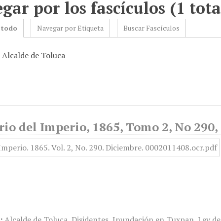
gar por los fascículos (1 tota
 todo
Navegar por Etiqueta
Buscar Fascículos
: Alcalde de Toluca
rio del Imperio, 1865, Tomo 2, No 290
:
Alcalde de Toluca
,
Disidentes
,
Inundación en Tuxpan
,
Ley de