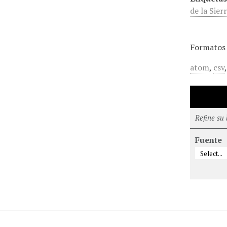
de la Sier
Formatos 
atom
,
csv
Refine su
Fuente