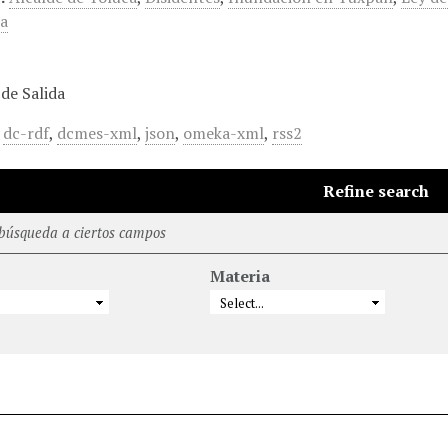
ra
de Salida
,
dc-rdf
,
dcmes-xml
,
json
,
omeka-xml
,
rss2
Refine search
 búsqueda a ciertos campos
Materia