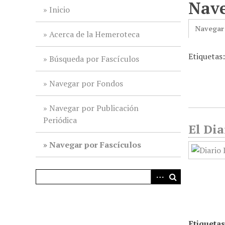
Nave
i
Inicio
n
Navegar
c
Acerca de la Hemeroteca
i
Etiquetas
p
Búsqueda por Fascículos
a
l
Navegar por Fondos
Navegar por Publicación
Periódica
El Dia
Navegar por Fascículos
Etiquetas