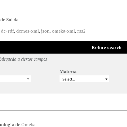
de Salida
,
dc-rdf
,
dcmes-xml
,
json
,
omeka-xml
,
rss2
Refine search
 búsqueda a ciertos campos
Materia
nología de
Omeka
.