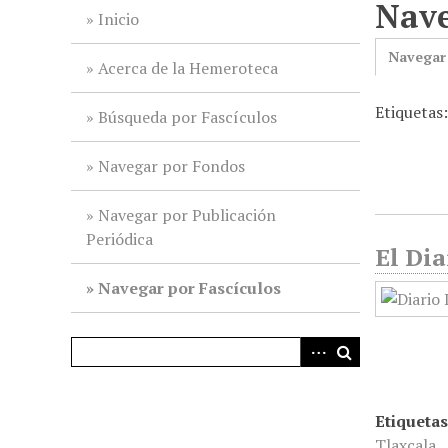
Nave
i
Inicio
n
Navegar
c
Acerca de la Hemeroteca
i
Etiquetas
p
Búsqueda por Fascículos
a
l
Navegar por Fondos
Navegar por Publicación
Periódica
El Dia
Navegar por Fascículos
Etiquetas
Tlaxcala