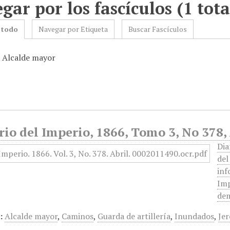
gar por los fascículos (1 tota
 todo
Navegar por Etiqueta
Buscar Fascículos
: Alcalde mayor
rio del Imperio, 1866, Tomo 3, No 378, 
Dia
del
inf
Imp
dem
:
Alcalde mayor
,
Caminos
,
Guarda de artillería
,
Inundados
,
Jer