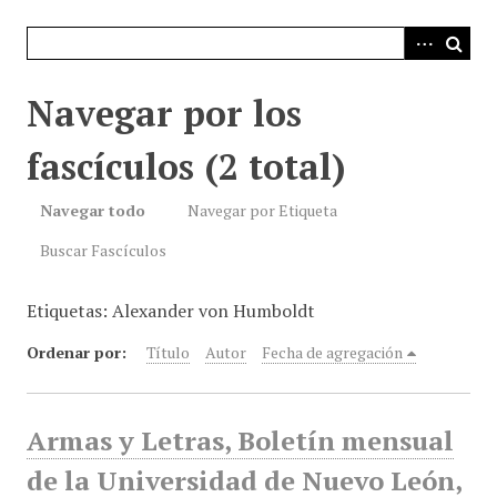
i
n
c
i
Navegar por los
p
a
fascículos (2 total)
l
Navegar todo
Navegar por Etiqueta
Buscar Fascículos
Etiquetas: Alexander von Humboldt
Ordenar por:
Título
Autor
Fecha de agregación
Armas y Letras, Boletín mensual
de la Universidad de Nuevo León,