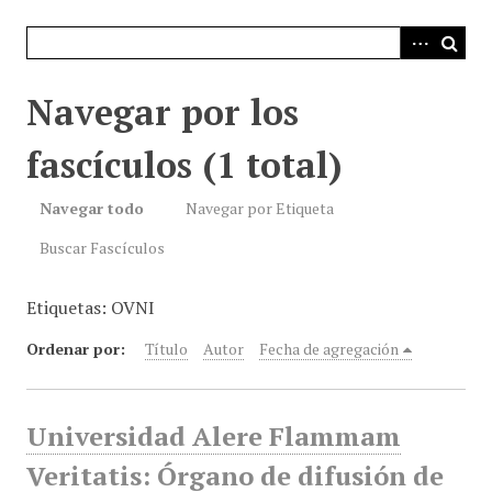
i
n
c
i
Navegar por los
p
a
fascículos (1 total)
l
Navegar todo
Navegar por Etiqueta
Buscar Fascículos
Etiquetas: OVNI
Ordenar por:
Título
Autor
Fecha de agregación
Universidad Alere Flammam
Veritatis: Órgano de difusión de