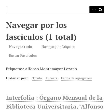
i
n
c
i
Navegar por los
p
a
fascículos (1 total)
l
Navegar todo
Navegar por Etiqueta
Buscar Fascículos
Etiquetas: Alfonso Montemayor Lozano
Ordenar por:
Título
Autor
Fecha de agregación
Interfolia : Órgano Mensual de la
Biblioteca Universitaria, "Alfonso