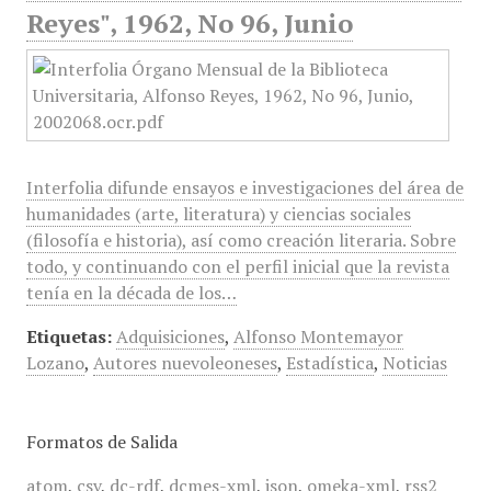
Reyes", 1962, No 96, Junio
Interfolia difunde ensayos e investigaciones del área de
humanidades (arte, literatura) y ciencias sociales
(filosofía e historia), así como creación literaria. Sobre
todo, y continuando con el perfil inicial que la revista
tenía en la década de los…
Etiquetas:
Adquisiciones
,
Alfonso Montemayor
Lozano
,
Autores nuevoleoneses
,
Estadística
,
Noticias
Formatos de Salida
atom
,
csv
,
dc-rdf
,
dcmes-xml
,
json
,
omeka-xml
,
rss2