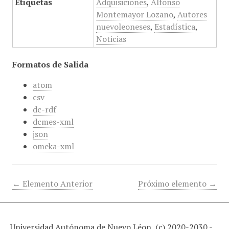
Etiquetas
Adquisiciones
,
Alfonso
Montemayor Lozano
,
Autores
nuevoleoneses
,
Estadística
,
Noticias
Formatos de Salida
atom
csv
dc-rdf
dcmes-xml
json
omeka-xml
← Elemento Anterior
Próximo elemento →
Universidad Autónoma de Nuevo Léon, (c) 2020-2030 -