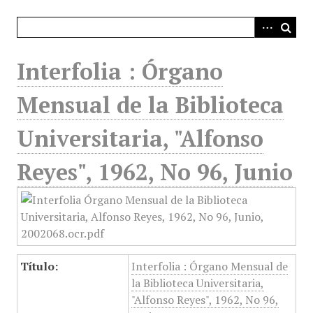
i
n
c
i
Interfolia : Órgano
p
a
Mensual de la Biblioteca
l
Universitaria, "Alfonso
Reyes", 1962, No 96, Junio
Título:
Interfolia : Órgano Mensual de
la Biblioteca Universitaria,
"Alfonso Reyes", 1962, No 96,