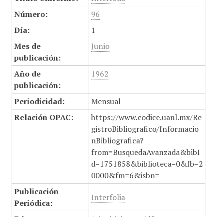
Número:
96
Día:
1
Mes de
Junio
publicación:
Año de
1962
publicación:
Periodicidad:
Mensual
Relación OPAC:
https://www.codice.uanl.mx/Re
gistroBibliografico/Informacio
nBibliografica?
from=BusquedaAvanzada&bibI
d=1751858&biblioteca=0&fb=2
0000&fm=6&isbn=
Publicación
Interfolia
Periódica: