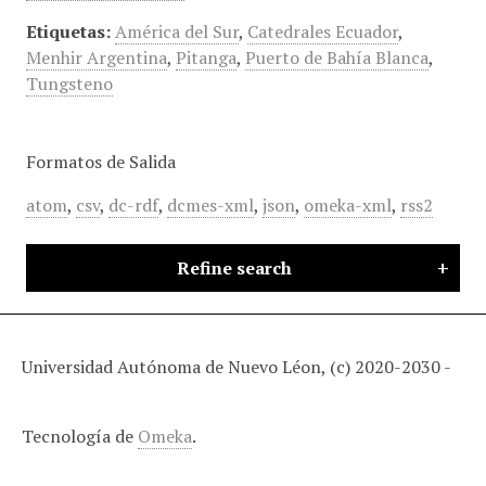
Etiquetas:
América del Sur
,
Catedrales Ecuador
,
Menhir Argentina
,
Pitanga
,
Puerto de Bahía Blanca
,
Tungsteno
Formatos de Salida
atom
,
csv
,
dc-rdf
,
dcmes-xml
,
json
,
omeka-xml
,
rss2
Refine search
Universidad Autónoma de Nuevo Léon, (c) 2020-2030 -
Tecnología de
Omeka
.