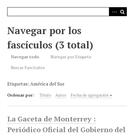
i
n
c
i
Navegar por los
p
a
fascículos (3 total)
l
Navegar todo
Navegar por Etiqueta
Buscar Fascículos
Etiquetas: América del Sur
Ordenar por:
Título
Autor
Fecha de agregación
La Gaceta de Monterrey :
Periódico Oficial del Gobierno del