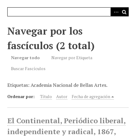
i
n
c
i
Navegar por los
p
a
fascículos (2 total)
l
Navegar todo
Navegar por Etiqueta
Buscar Fascículos
Etiquetas: Academia Nacional de Bellas Artes.
Ordenar por:
Título
Autor
Fecha de agregación
El Continental, Periódico liberal,
independiente y radical, 1867,