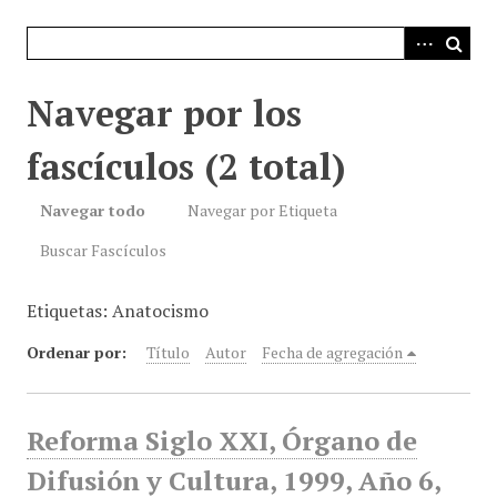
i
n
c
i
Navegar por los
p
a
fascículos (2 total)
l
Navegar todo
Navegar por Etiqueta
Buscar Fascículos
Etiquetas: Anatocismo
Ordenar por:
Título
Autor
Fecha de agregación
Reforma Siglo XXI, Órgano de
Difusión y Cultura, 1999, Año 6,