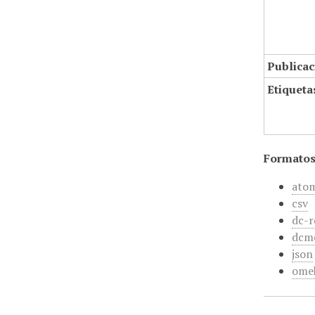
Publicac
Etiqueta
Formatos
ato
csv
dc-r
dcm
json
ome