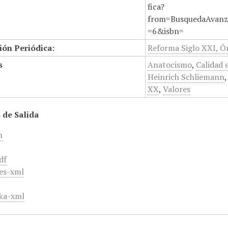
fica?
from=BusquedaAvanz
=6&isbn=
ión Periódica:
Reforma Siglo XXI, Ór
s
Anatocismo
,
Calidad 
Heinrich Schliemann
XX
,
Valores
 de Salida
m
df
es-xml
ka-xml