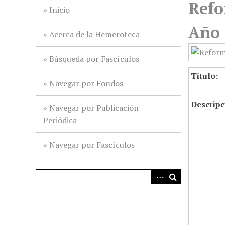
Refo
i
Inicio
n
Año 
c
Acerca de la Hemeroteca
i
p
Búsqueda por Fascículos
a
Título:
l
Navegar por Fondos
Descripc
Navegar por Publicación
Periódica
Navegar por Fascículos