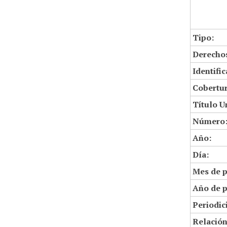
Tipo:
Derechos
Identifi
Cobertur
Título U
Número
Año:
Día:
Mes de p
Año de p
Periodic
Relació