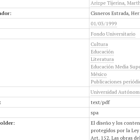
Arizpe Tijerina, Marth
ador:
Cisneros Estrada, Her
01/03/1999
Fondo Universitario
Cultura
Educación
Literatura
Educación Media Supe
México
Publicaciones periódi
Universidad Autónoma
:
text/pdf
spa
older:
El diseño y los conte
protegidos por la Ley 
Art. 152. Las obras d