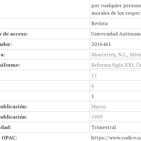
por cualquier persona,
morales de los respec
Revista
 de acceso:
Universidad Autónom
cador:
2016461
a:
Monterrey, N.L., Méx
niforme:
Reforma Siglo XXI, Ór
:
17
6
1
ublicación:
Marzo
ublicación:
1999
idad:
Trimestral
n OPAC:
https://www.codice.u