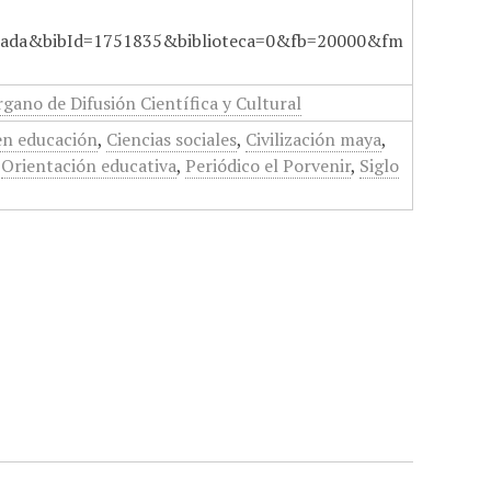
ada&bibId=1751835&biblioteca=0&fb=20000&fm
gano de Difusión Científica y Cultural
en educación
,
Ciencias sociales
,
Civilización maya
,
,
Orientación educativa
,
Periódico el Porvenir
,
Siglo