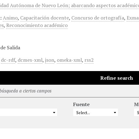
sidad Autónoma de Nuevo León; abarcando aspectos académicos
:
Animo
,
Capacitación docente
,
Concurso de ortografía
,
Exma
es
,
Reconocimiento académico
de Salida
,
dc-rdf
,
dcmes-xml
,
json
,
omeka-xml
,
rss2
Refine search
 búsqueda a ciertos campos
Fuente
M