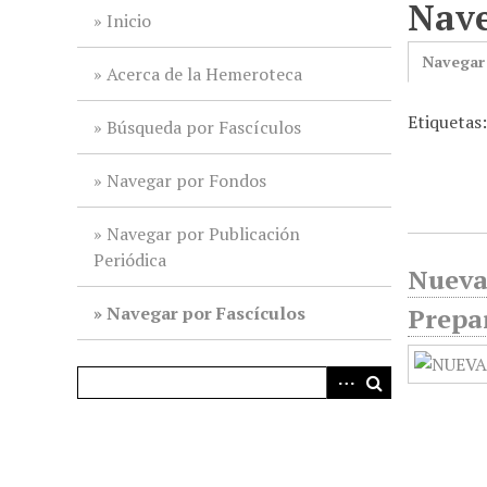
Nave
i
Inicio
n
Navegar
c
Acerca de la Hemeroteca
i
Etiquetas
p
Búsqueda por Fascículos
a
l
Navegar por Fondos
Navegar por Publicación
Periódica
Nueva 
Navegar por Fascículos
Prepar