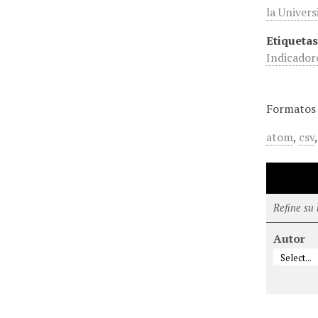
la Univer
Etiquetas
Indicador
Formatos 
atom
,
csv
Refine su
Autor