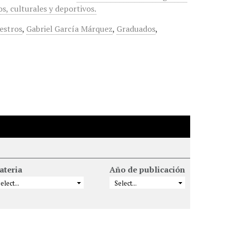
, culturales y deportivos.
estros
,
Gabriel García Márquez
,
Graduados
,
ateria
Año de publicación