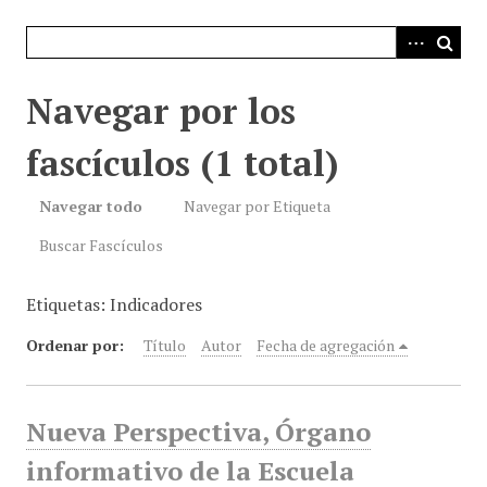
i
n
c
i
Navegar por los
p
a
fascículos (1 total)
l
Navegar todo
Navegar por Etiqueta
Buscar Fascículos
Etiquetas: Indicadores
Ordenar por:
Título
Autor
Fecha de agregación
Nueva Perspectiva, Órgano
informativo de la Escuela