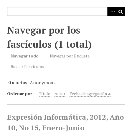
i
n
c
i
Navegar por los
p
a
fascículos (1 total)
l
Navegar todo
Navegar por Etiqueta
Buscar Fascículos
Etiquetas: Anonymous
Ordenar por:
Título
Autor
Fecha de agregación
Expresión Informática, 2012, Año
10, No 15, Enero-Junio