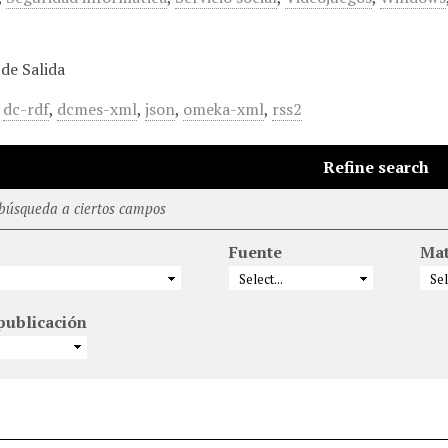
de Salida
,
dc-rdf
,
dcmes-xml
,
json
,
omeka-xml
,
rss2
Refine search
 búsqueda a ciertos campos
Fuente
Mat
publicación