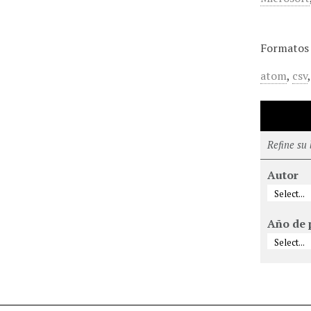
Formatos 
atom
,
csv
Refine su
Autor
Año de 