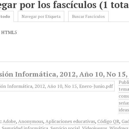
gar por los fascículos (1 tota
 todo
Navegar por Etiqueta
Buscar Fascículos
s: HTML5
ión Informática, 2012, Año 10, No 15,
Publ
tema
comu
señas
idea
:
Adobe
,
Anonymous
,
Aplicaciones educativas
,
Código QR
,
Gad
,
Seguridad informática
,
Servicio social
,
Videojuegos
,
Windows