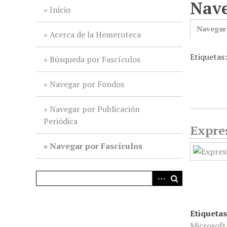
Nave
i
Inicio
n
Navegar
c
Acerca de la Hemeroteca
i
Etiqueta
p
Búsqueda por Fascículos
a
l
Navegar por Fondos
Navegar por Publicación
Periódica
Expres
Navegar por Fascículos
Etiquetas
Microsoft