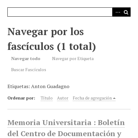
i
n
c
i
Navegar por los
p
a
fascículos (1 total)
l
Navegar todo
Navegar por Etiqueta
Buscar Fascículos
Etiquetas: Anton Guadagno
Ordenar por:
Título
Autor
Fecha de agregación
Memoria Universitaria : Boletín
del Centro de Documentación y