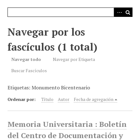
i
n
c
i
Navegar por los
p
a
fascículos (1 total)
l
Navegar todo
Navegar por Etiqueta
Buscar Fascículos
Etiquetas: Monumento Bicentenario
Ordenar por:
Título
Autor
Fecha de agregación
Memoria Universitaria : Boletín
del Centro de Documentación y