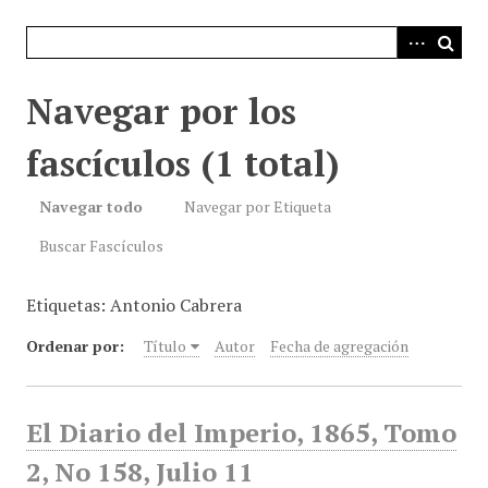
i
n
c
i
Navegar por los
p
a
fascículos (1 total)
l
Navegar todo
Navegar por Etiqueta
Buscar Fascículos
Etiquetas: Antonio Cabrera
Ordenar por:
Título
Autor
Fecha de agregación
El Diario del Imperio, 1865, Tomo
2, No 158, Julio 11