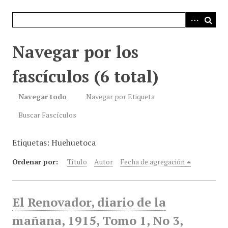
i
n
c
i
Navegar por los
p
a
fascículos (6 total)
l
Navegar todo
Navegar por Etiqueta
Buscar Fascículos
Etiquetas: Huehuetoca
Ordenar por:
Título
Autor
Fecha de agregación
El Renovador, diario de la
mañana, 1915, Tomo 1, No 3,