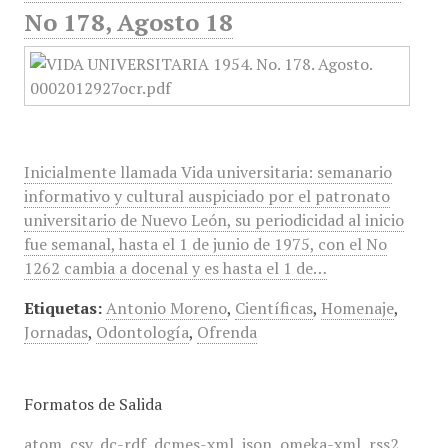
No 178, Agosto 18
Inicialmente llamada Vida universitaria: semanario
informativo y cultural auspiciado por el patronato
universitario de Nuevo León, su periodicidad al inicio
fue semanal, hasta el 1 de junio de 1975, con el No
1262 cambia a docenal y es hasta el 1 de…
Etiquetas:
Antonio Moreno
,
Científicas
,
Homenaje
,
Jornadas
,
Odontología
,
Ofrenda
Formatos de Salida
atom
,
csv
,
dc-rdf
,
dcmes-xml
,
json
,
omeka-xml
,
rss2