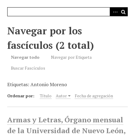
i
n
c
i
Navegar por los
p
a
fascículos (2 total)
l
Navegar todo
Navegar por Etiqueta
Buscar Fascículos
Etiquetas: Antonio Moreno
Ordenar por:
Título
Autor
Fecha de agregación
Armas y Letras, Órgano mensual
de la Universidad de Nuevo León,