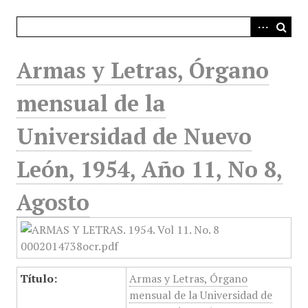
i
n
c
i
Armas y Letras, Órgano
p
a
mensual de la
l
Universidad de Nuevo
León, 1954, Año 11, No 8,
Agosto
Título:
Armas y Letras, Órgano
mensual de la Universidad de