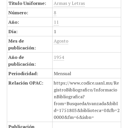
Título Uniforme:
Armas y Letras
Número:
8
Año:
11
Día:
1
Mes de
Agosto
publicación:
Año de
1954
publicación:
Periodicidad:
Mensual
Relación OPAC:
https://www.codice.uanl.mx/Re
gistroBibliografico/Informacio
nBibliografica?
from=BusquedaAvanzada&bibI
d=1751803&biblioteca=0&fb=2
0000&fm=6&isbn=
Publicación