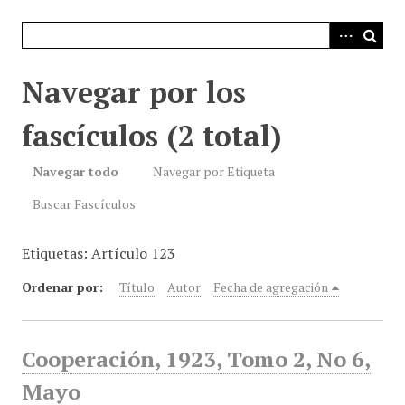
i
n
c
i
Navegar por los
p
a
fascículos (2 total)
l
Navegar todo
Navegar por Etiqueta
Buscar Fascículos
Etiquetas: Artículo 123
Ordenar por:
Título
Autor
Fecha de agregación
Cooperación, 1923, Tomo 2, No 6,
Mayo