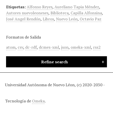
Etiquetas:
Alfonso Reyes
,
Aureliano Tapia Méndez
,
Autores nuevoleoneses
,
Biblioteca
,
Capilla Alfonsina
,
José Angel Rendón
,
Libros
,
Nuevo León
,
Octavio Paz
Formatos de Salida
atom
,
csv
,
dc-rdf
,
dcmes-xml
,
json
,
omeka-xml
,
rss2
Refine search
Universidad Autónoma de Nuevo Léon, (c) 2020-2030 -
Tecnología de
Omeka
.