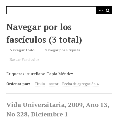
i
n
c
i
Navegar por los
p
a
fascículos (3 total)
l
Navegar todo
Navegar por Etiqueta
Buscar Fascículos
Etiquetas: Aureliano Tapia Méndez
Ordenar por:
Título
Autor
Fecha de agregación
Vida Universitaria, 2009, Año 13,
No 228, Diciembre 1